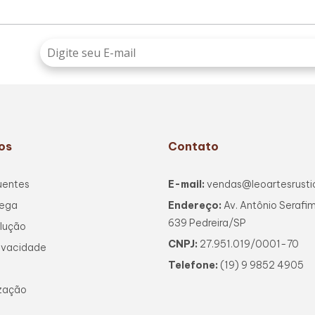
os
Contato
uentes
E-mail:
vendas@leoartesrusti
rega
Endereço:
Av. Antônio Serafi
639 Pedreira/SP
lução
CNPJ:
27.951.019/0001-70
rivacidade
Telefone:
(19) 9 9852 4905
s
ização