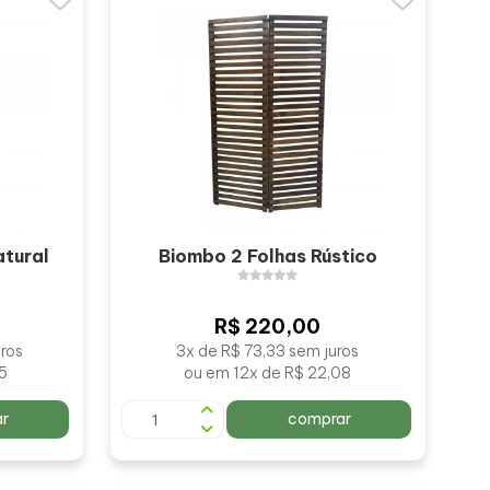
atural
Biombo 2 Folhas Rústico
R$ 220,00
ros
3x de R$ 73,33 sem juros
15
ou em 12x de R$ 22,08
r
comprar