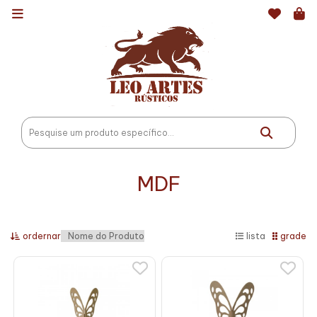
MDF
ordernar
lista
grade